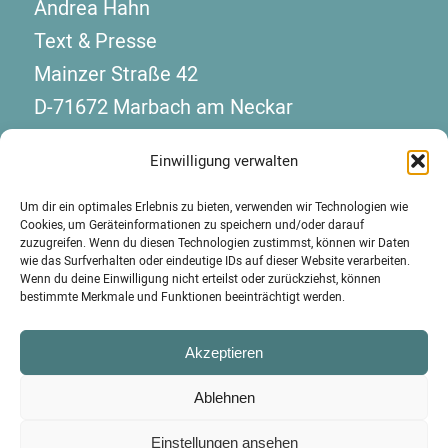
Andrea Hahn
Text & Presse
Mainzer Straße 42
D-71672 Marbach am Neckar
Telefon: +49 7144 130 08 10
Einwilligung verwalten
kontakt(at)hahn-presse.de
Um dir ein optimales Erlebnis zu bieten, verwenden wir Technologien wie
Cookies, um Geräteinformationen zu speichern und/oder darauf
zuzugreifen. Wenn du diesen Technologien zustimmst, können wir Daten
wie das Surfverhalten oder eindeutige IDs auf dieser Website verarbeiten.
Wenn du deine Einwilligung nicht erteilst oder zurückziehst, können
bestimmte Merkmale und Funktionen beeinträchtigt werden.
Akzeptieren
Ablehnen
© Copyright -
Andrea Hahn | Text & Presse
-
Enfold WordPress Theme by
Einstellungen ansehen