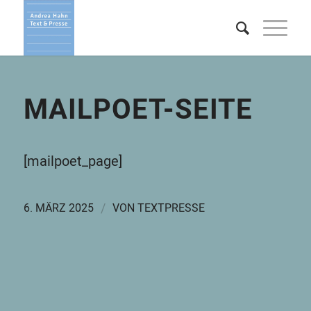
MAILPOET-SEITE
[mailpoet_page]
/
6. MÄRZ 2025
VON
TEXTPRESSE