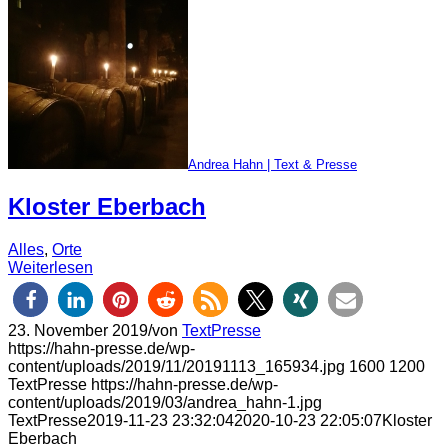
Andrea Hahn | Text & Presse
Kloster Eberbach
Alles
,
Orte
Weiterlesen
23. November 2019
/
von
TextPresse
https://hahn-presse.de/wp-
content/uploads/2019/11/20191113_165934.jpg
1600
1200
TextPresse
https://hahn-presse.de/wp-
content/uploads/2019/03/andrea_hahn-1.jpg
TextPresse
2019-11-23 23:32:04
2020-10-23 22:05:07
Kloster
Eberbach