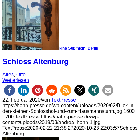
Nina Süßmiclh, Berlin
Schloss Altenburg
Alles
,
Orte
Weiterlesen
22. Februar 2020
/
von
TextPresse
https://hahn-presse.de/wp-content/uploads/2020/02/Blick-in-
den-kleinen-Schlosshof-und-zum-Hausmannsturm.jpg
1600
1200
TextPresse
https://hahn-presse.de/wp-
content/uploads/2019/03/andrea_hahn-1.jpg
TextPresse
2020-02-22 21:38:27
2020-10-23 22:03:57
Schloss
Altenburg