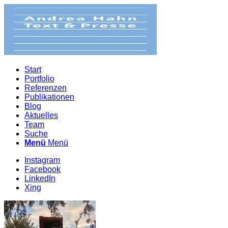
Start
Portfolio
Referenzen
Publikationen
Blog
Aktuelles
Team
Suche
Menü
Menü
Instagram
Facebook
LinkedIn
Xing