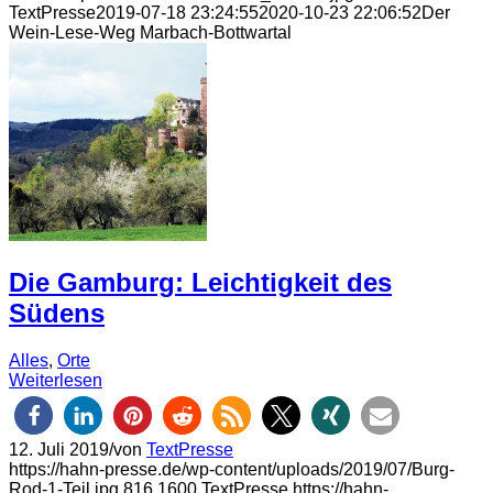
TextPresse
2019-07-18 23:24:55
2020-10-23 22:06:52
Der
Wein-Lese-Weg Marbach-Bottwartal
Die Gamburg: Leichtigkeit des
Südens
Alles
,
Orte
Weiterlesen
12. Juli 2019
/
von
TextPresse
https://hahn-presse.de/wp-content/uploads/2019/07/Burg-
Rod-1-Teil.jpg
816
1600
TextPresse
https://hahn-