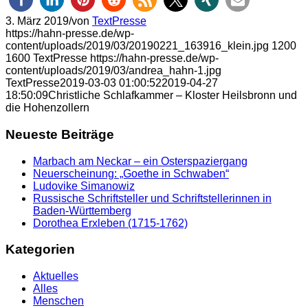
3. März 2019
/
von
TextPresse
https://hahn-presse.de/wp-
content/uploads/2019/03/20190221_163916_klein.jpg
1200
1600
TextPresse
https://hahn-presse.de/wp-
content/uploads/2019/03/andrea_hahn-1.jpg
TextPresse
2019-03-03 01:00:52
2019-04-27
18:50:09
Christliche Schlafkammer – Kloster Heilsbronn und
die Hohenzollern
Neueste Beiträge
Marbach am Neckar – ein Osterspaziergang
Neuerscheinung: „Goethe in Schwaben“
Ludovike Simanowiz
Russische Schriftsteller und Schriftstellerinnen in
Baden-Württemberg
Dorothea Erxleben (1715-1762)
Kategorien
Aktuelles
Alles
Menschen