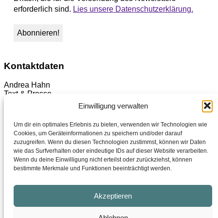
erforderlich sind.
Lies unsere Datenschutzerklärung.
Kontaktdaten
Andrea Hahn
Text & Presse
Mainzer Straße 42
Einwilligung verwalten
D-71672 Marbach am Neckar
Um dir ein optimales Erlebnis zu bieten, verwenden wir Technologien wie
Telefon: +49 7144 130 08 10
Cookies, um Geräteinformationen zu speichern und/oder darauf
zuzugreifen. Wenn du diesen Technologien zustimmst, können wir Daten
kontakt(at)hahn-presse.de
wie das Surfverhalten oder eindeutige IDs auf dieser Website verarbeiten.
Wenn du deine Einwilligung nicht erteilst oder zurückziehst, können
© Copyright -
Andrea Hahn | Text & Presse
-
Enfold
bestimmte Merkmale und Funktionen beeinträchtigt werden.
WordPress Theme by Kriesi
Instagram
Facebook
Akzeptieren
LinkedIn
Xing
Ablehnen