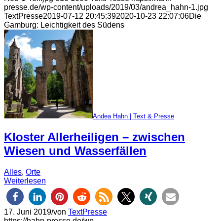
presse.de/wp-content/uploads/2019/03/andrea_hahn-1.jpg
TextPresse
2019-07-12 20:45:39
2020-10-23 22:07:06
Die
Gamburg: Leichtigkeit des Südens
Andea Hahn | Text & Presse
Kloster Allerheiligen – zwischen
Wiesen und Wasserfällen
Alles
,
Orte
Weiterlesen
17. Juni 2019
/
von
TextPresse
https://hahn-presse.de/wp-