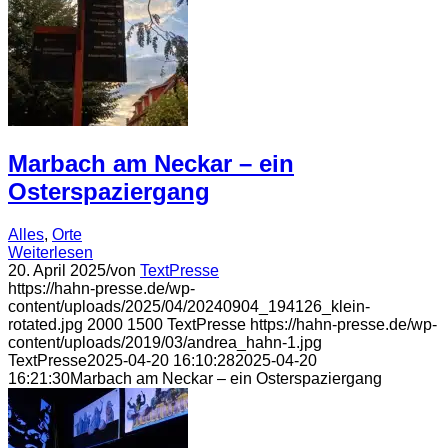
Marbach am Neckar – ein
Osterspaziergang
Alles
,
Orte
Weiterlesen
20. April 2025
/
von
TextPresse
https://hahn-presse.de/wp-
content/uploads/2025/04/20240904_194126_klein-
rotated.jpg
2000
1500
TextPresse
https://hahn-presse.de/wp-
content/uploads/2019/03/andrea_hahn-1.jpg
TextPresse
2025-04-20 16:10:28
2025-04-20
16:21:30
Marbach am Neckar – ein Osterspaziergang