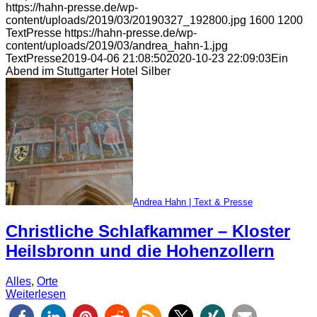
https://hahn-presse.de/wp-
content/uploads/2019/03/20190327_192800.jpg
1600
1200
TextPresse
https://hahn-presse.de/wp-
content/uploads/2019/03/andrea_hahn-1.jpg
TextPresse
2019-04-06 21:08:50
2020-10-23 22:09:03
Ein
Abend im Stuttgarter Hotel Silber
Andrea Hahn | Text & Presse
Christliche Schlafkammer – Kloster
Heilsbronn und die Hohenzollern
Alles
,
Orte
Weiterlesen