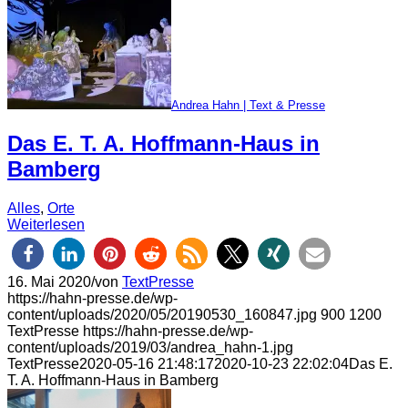
Andrea Hahn | Text & Presse
Das E. T. A. Hoffmann-Haus in
Bamberg
Alles
,
Orte
Weiterlesen
16. Mai 2020
/
von
TextPresse
https://hahn-presse.de/wp-
content/uploads/2020/05/20190530_160847.jpg
900
1200
TextPresse
https://hahn-presse.de/wp-
content/uploads/2019/03/andrea_hahn-1.jpg
TextPresse
2020-05-16 21:48:17
2020-10-23 22:02:04
Das E.
T. A. Hoffmann-Haus in Bamberg