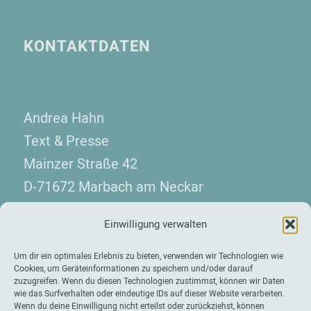
KONTAKTDATEN
Andrea Hahn
Text & Presse
Mainzer Straße 42
D-71672 Marbach am Neckar
Telefon: +49 7144 130 08 10
Einwilligung verwalten
kontakt(at)hahn-presse.de
Um dir ein optimales Erlebnis zu bieten, verwenden wir Technologien wie
Cookies, um Geräteinformationen zu speichern und/oder darauf
zuzugreifen. Wenn du diesen Technologien zustimmst, können wir Daten
wie das Surfverhalten oder eindeutige IDs auf dieser Website verarbeiten.
Wenn du deine Einwilligung nicht erteilst oder zurückziehst, können