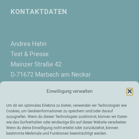
KONTAKTDATEN
Andrea Hahn
Text & Presse
Mainzer Straße 42
D-71672 Marbach am Neckar
Telefon: +49 7144 130 08 10
Einwilligung verwalten
kontakt(at)hahn-presse.de
Um dir ein optimales Erlebnis zu bieten, verwenden wir Technologien wie
Cookies, um Geräteinformationen zu speichern und/oder darauf
zuzugreifen. Wenn du diesen Technologien zustimmst, können wir Daten
wie das Surfverhalten oder eindeutige IDs auf dieser Website verarbeiten.
Wenn du deine Einwilligung nicht erteilst oder zurückziehst, können
bestimmte Merkmale und Funktionen beeinträchtigt werden.