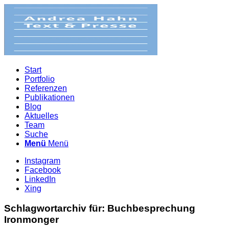
Start
Portfolio
Referenzen
Publikationen
Blog
Aktuelles
Team
Suche
Menü
Menü
Instagram
Facebook
LinkedIn
Xing
Schlagwortarchiv für:
Buchbesprechung
Ironmonger