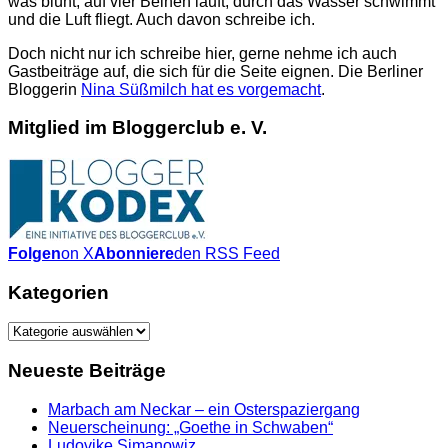
was blüht, auf vier Beinen läuft, durch das Wasser schwimmt
und die Luft fliegt. Auch davon schreibe ich.
Doch nicht nur ich schreibe hier, gerne nehme ich auch
Gastbeiträge auf, die sich für die Seite eignen. Die Berliner
Bloggerin
Nina Süßmilch hat es vorgemacht
.
Mitglied im Bloggerclub e. V.
Folgen
on X
Abonniere
den RSS Feed
Kategorien
Kategorien
Neueste Beiträge
Marbach am Neckar – ein Osterspaziergang
Neuerscheinung: „Goethe in Schwaben“
Ludovike Simanowiz