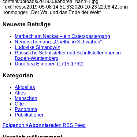
content/uploads/2019/03/andrea_hahn-1.jpg
TextPresse
2019-05-08 14:51:33
2020-10-23 22:08:42
John
Ironmonger: „Der Wal und das Ende der Welt“
Neueste Beiträge
Marbach am Neckar – ein Osterspaziergang
Neuerscheinung: „Goethe in Schwaben“
Ludovike Simanowiz
Russische Schriftsteller und Schriftstellerinnen in
Baden-Württemberg
Dorothea Erxleben (1715-1762)
Kategorien
Aktuelles
Alles
Menschen
Orte
Panorama
Publikationen
Folgen
on X
Abonniere
den RSS Feed