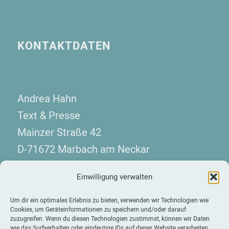
KONTAKTDATEN
Andrea Hahn
Text & Presse
Mainzer Straße 42
D-71672 Marbach am Neckar
Telefon: +49 7144 130 08 10
Einwilligung verwalten
kontakt(at)hahn-presse.de
Um dir ein optimales Erlebnis zu bieten, verwenden wir Technologien wie
Cookies, um Geräteinformationen zu speichern und/oder darauf
zuzugreifen. Wenn du diesen Technologien zustimmst, können wir Daten
wie das Surfverhalten oder eindeutige IDs auf dieser Website verarbeiten.