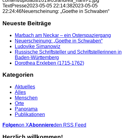
content/uploads/2019/03/andrea_hahn-1.jpg
TextPresse
2023-05-05 22:14:38
2023-05-05
22:24:46
Neuerscheinung: „Goethe in Schwaben“
Neueste Beiträge
Marbach am Neckar – ein Osterspaziergang
Neuerscheinung: „Goethe in Schwaben“
Ludovike Simanowiz
Russische Schriftsteller und Schriftstellerinnen in
Baden-Württemberg
Dorothea Erxleben (1715-1762)
Kategorien
Aktuelles
Alles
Menschen
Orte
Panorama
Publikationen
Folgen
on X
Abonniere
den RSS Feed
Herzlich willkommen!