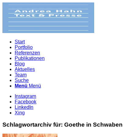
Start
Portfolio
Referenzen
Publikationen
Blog
Aktuelles
Team
Suche
Menü
Menü
Instagram
Facebook
LinkedIn
Xing
Schlagwortarchiv für:
Goethe in Schwaben