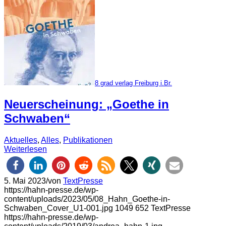
8 grad verlag Freiburg i.Br.
Neuerscheinung: „Goethe in
Schwaben“
Aktuelles
,
Alles
,
Publikationen
Weiterlesen
5. Mai 2023
/
von
TextPresse
https://hahn-presse.de/wp-
content/uploads/2023/05/08_Hahn_Goethe-in-
Schwaben_Cover_U1-001.jpg
1049
652
TextPresse
https://hahn-presse.de/wp-