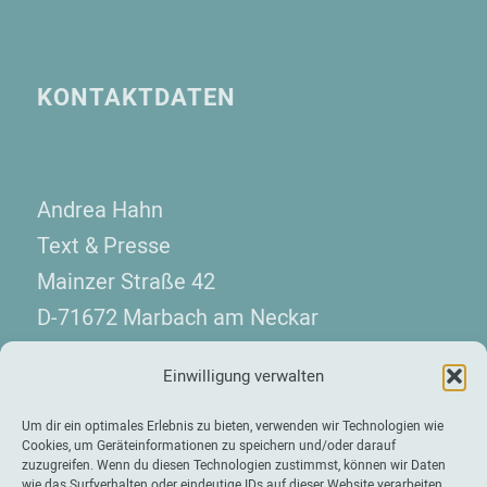
KONTAKTDATEN
Andrea Hahn
Text & Presse
Mainzer Straße 42
D-71672 Marbach am Neckar
Telefon: +49 7144 130 08 10
Einwilligung verwalten
kontakt(at)hahn-presse.de
Um dir ein optimales Erlebnis zu bieten, verwenden wir Technologien wie
Cookies, um Geräteinformationen zu speichern und/oder darauf
zuzugreifen. Wenn du diesen Technologien zustimmst, können wir Daten
wie das Surfverhalten oder eindeutige IDs auf dieser Website verarbeiten.