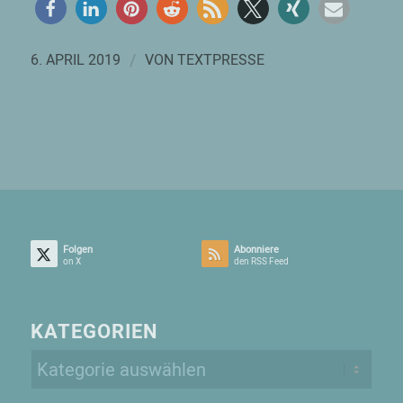
/
6. APRIL 2019
VON
TEXTPRESSE
Folgen
Abonniere
on X
den RSS Feed
KATEGORIEN
Kategorien