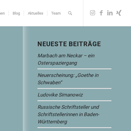
nen
Blog
Aktuelles
Team
NEUESTE BEITRÄGE
Marbach am Neckar – ein
Osterspaziergang
Neuerscheinung: „Goethe in
Schwaben“
Ludovike Simanowiz
Russische Schriftsteller und
Schriftstellerinnen in Baden-
Württemberg