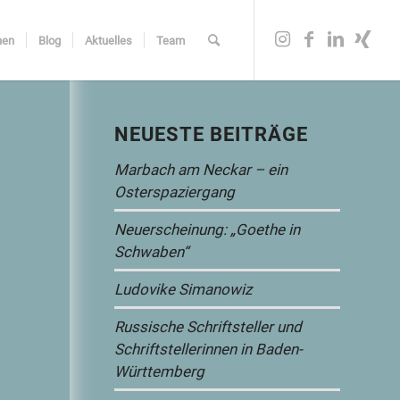
nen
Blog
Aktuelles
Team
NEUESTE BEITRÄGE
Marbach am Neckar – ein
Osterspaziergang
Neuerscheinung: „Goethe in
Schwaben“
Ludovike Simanowiz
Russische Schriftsteller und
Schriftstellerinnen in Baden-
Württemberg