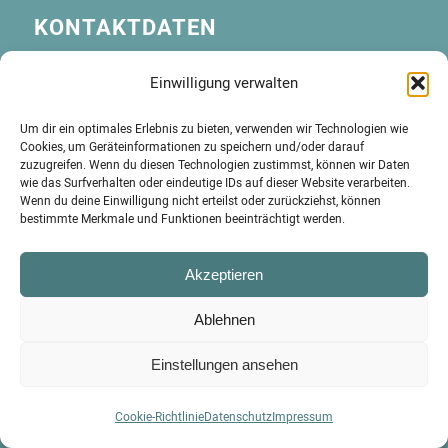
KONTAKTDATEN
Einwilligung verwalten
Andrea Hahn
Um dir ein optimales Erlebnis zu bieten, verwenden wir Technologien wie
Cookies, um Geräteinformationen zu speichern und/oder darauf
Text & Presse
zuzugreifen. Wenn du diesen Technologien zustimmst, können wir Daten
wie das Surfverhalten oder eindeutige IDs auf dieser Website verarbeiten.
Mainzer Straße 42
Wenn du deine Einwilligung nicht erteilst oder zurückziehst, können
bestimmte Merkmale und Funktionen beeinträchtigt werden.
D-71672 Marbach am Neckar
Akzeptieren
Telefon: +49 7144 130 08 10
Ablehnen
kontakt(at)hahn-presse.de
Einstellungen ansehen
Cookie-Richtlinie
Datenschutz
Impressum